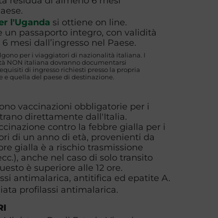
ità residua di almeno 6 mesi
Paese.
er l'Uganda
si ottiene on line.
 un passaporto integro, con validità
6 mesi dall’ingresso nel Paese.
algono per i viaggiatori di nazionalità italiana. I
lità NON italiana dovranno documentarsi
uisiti di ingresso richiesti presso la propria
 e quella del paese di destinazione.
sono vaccinazioni obbligatorie per i
trano direttamente dall'Italia.
ccinazione contro la febbre gialla per i
ri di un anno di età, provenienti da
bre gialla è a rischio trasmissione
cc.), anche nel caso di solo transito
uesto è superiore alle 12 ore.
ssi antimalarica, antitifica ed epatite A.
iata profilassi antimalarica.
RI