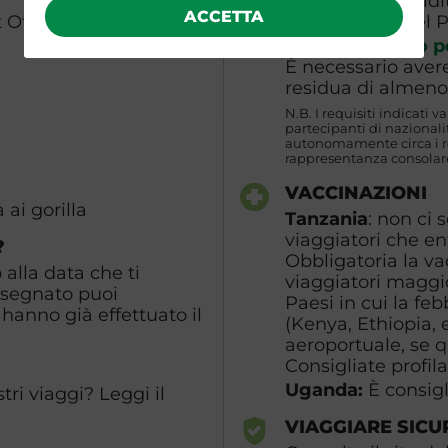
integro, con valid
ACCETTA
 Ott Nov Dic
dall’ingresso nel 
Uganda
: Il
visto p
È necessario avere
residua di almeno 
N.B. I requisiti indicati v
partecipanti di naziona
autonomamente circa i req
rappresentanza consolare
VACCINAZIONI
 ai gorilla
Tanzania
: non ci 
viaggiatori che en
?
Obbligatoria la va
alla data che ti
viaggiatori maggio
ssegnato puoi
Paesi in cui la feb
hanno già effettuato il
(Kenya, Ethiopia, e
aeroportuale, se q
Consigliate profila
Uganda:
È consigl
ri viaggi? Leggi il
VIAGGIARE SICU