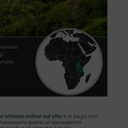
aestoso
gi
viglie
si ottiene online sul sito
e si paga con
È necessario avere un passaporto