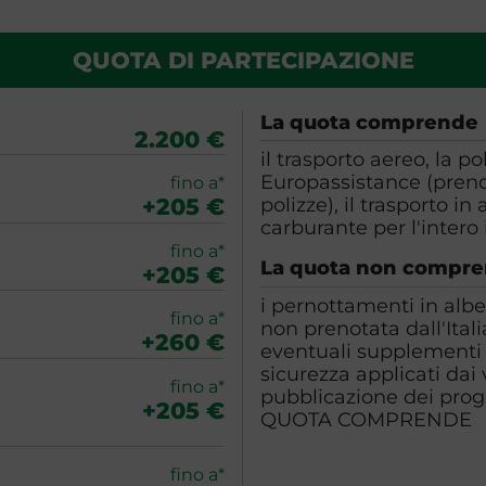
QUOTA DI PARTECIPAZIONE
La quota comprende
2.200 €
il trasporto aereo, la p
Europassistance (prend
fino a*
+205 €
polizze), il trasporto i
carburante per l'intero
fino a*
La quota non compr
+205 €
i pernottamenti in alber
fino a*
non prenotata dall'Ital
+260 €
eventuali supplementi p
sicurezza applicati dai
fino a*
pubblicazione dei pro
+205 €
QUOTA COMPRENDE
fino a*