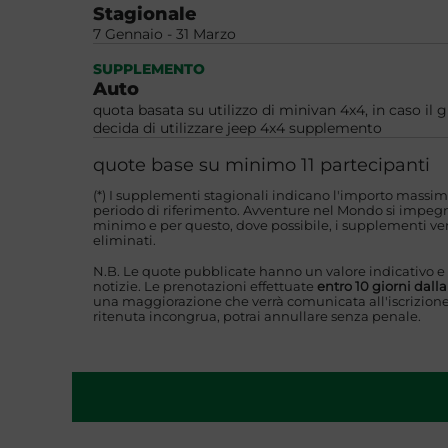
Stagionale
7 Gennaio - 31 Marzo
SUPPLEMENTO
Auto
quota basata su utilizzo di minivan 4x4, in caso il 
decida di utilizzare jeep 4x4 supplemento
quote base su minimo 11 partecipanti
(*) I supplementi stagionali indicano l'importo massim
periodo di riferimento. Avventure nel Mondo si impegna
minimo e per questo, dove possibile, i supplementi ver
eliminati.
N.B. Le quote pubblicate hanno un valore indicativo e
notizie. Le prenotazioni effettuate
entro 10 giorni dall
una maggiorazione che verrà comunicata all'iscrizione
ritenuta incongrua, potrai annullare senza penale.