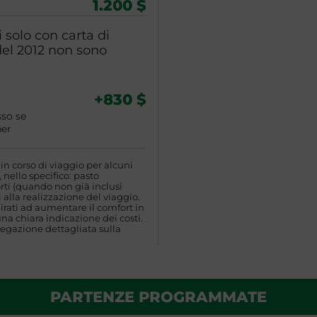
1.200 $
 solo con carta di
del 2012 non sono
+830 $
sso se
per
n corso di viaggio per alcuni
 nello specifico: pasto
rti (quando non già inclusi
 alla realizzazione del viaggio.
rati ad aumentare il comfort in
una chiara indicazione dei costi.
egazione dettagliata sulla
PARTENZE PROGRAMMATE