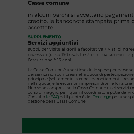
Cassa comune
in alcuni parchi si accettano pagamenti
credito. le banconote stampate prima 
accettate
SUPPLEMENTO
Servizi aggiuntivi
suppl. per visita ai gorilla facoltativa + visti d'ingre
necessari (circa 150 usd). L’età minima consentita 
l’escursione è 15 anni.
La Cassa Comune è una stima delle spese per persona i
dei servizi non compresi nella quota di partecipazione,
principale (solitamente la cena), pernottamenti, traspo
nella quota) e le escursioni imprescindibili e funzionali
Non sono compresi nella Cassa Comune quei servizi mi
corso di viaggio, per i quali il coordinatore potrà darvi 
Consulta
le FAQ
ed il punto 6 del
Decalogo
per una spi
gestione della Cassa Comune.