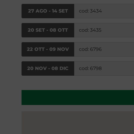
27 AGO - 14 SET
cod: 3434
20 SET - 08 OTT
cod: 3435
22 OTT - 09 NOV
cod: 6796
20 NOV - 08 DIC
cod: 6798