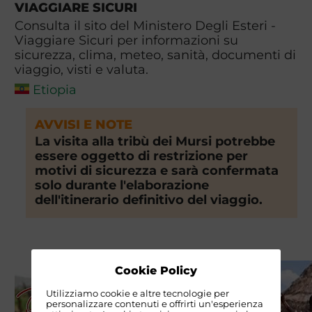
VIAGGIARE SICURI
Consulta il sito del Ministero Degli Esteri -
Viaggiare Sicuri per informazioni su
sicurezza, clima, meteo, sanità, documenti di
viaggio, visti e valuta.
Etiopia
AVVISI E NOTE
La visita alla tribù dei Mursi potrebbe
essere oggetto di restrizione per
motivi di sicurezza e sarà confermata
solo durante l'elaborazione
dell'itinerario definitivo del viaggio.
Cookie Policy
Utilizziamo cookie e altre tecnologie per
personalizzare contenuti e offrirti un'esperienza