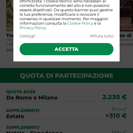
ottimizzata. I cookie tecnici sono necessari al
corretto funzionamento del sito e non possono
essere disattivati. Da questo banner puoi gestire
le tue preferenze, modificare o revocare il
consenso in qualsiasi momento. Per maggiori
informazioni consulta la
Cookie Policy
e la
Privacy Policy
.
Tra le tribù dell'Omo
Video di
Dettagli
Rifiuta tutto
I riti animisti e i corpi dipinti degli ultimi
Contenuto 
ACCETTA
popoli sulle sponde del fiume Omo.
QUOTA DI PARTECIPAZIONE
QUOTA BASE
2.230 €
Da Roma o Milano
fino a*
SUPPLEMENTO
+310 €
Estate
SUPPLEMENTO
fino a*