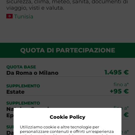
sicurezza, clima, meteo, sanità, documenti di
viaggio, visti e valuta.
Tunisia
QUOTA DI PARTECIPAZIONE
QUOTA BASE
1.495 €
Da Roma o Milano
fino a*
SUPPLEMENTO
+95 €
Estate
SUPPLEMENTO
fino a*
Natale - Capodanno -
+215 €
Epifania
Cookie Policy
SUPPLEMENTO
Utilizziamo cookie e altre tecnologie per
fino a*
personalizzare contenuti e offrirti un'esperienza
Da Pasqua ai Ponti