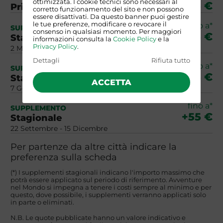
ottimizzata. I cookie tecnici sono necessari al
+125 €
Primaverili
corretto funzionamento del sito e non possono
essere disattivati. Da questo banner puoi gestire
le tue preferenze, modificare o revocare il
fino a*
SUPPLEMENTO
consenso in qualsiasi momento. Per maggiori
+105 €
Stagionale
informazioni consulta la
Cookie Policy
e la
Privacy Policy
.
2 Maggio - 30 Giugno
Dettagli
Rifiuta tutto
fino a*
SUPPLEMENTO
+155 €
Stagionale
ACCETTA
7 Gennaio - 31 Marzo
fino a*
SUPPLEMENTO
+55 €
Stagionale
22 Settembre - 15 Dicembre
Per partenze da altre città indicare la
preferenza sulla scheda
(*) I supplementi stagionali indicano l'importo massimo che
potrà essere applicato sul periodo di riferimento. Avventure
nel Mondo si impegna a tenere i costi sempre al minimo e per
questo, dove possibile, i supplementi verranno applicati solo
in parte o eliminati.
N.B. Le quote pubblicate hanno un valore indicativo e