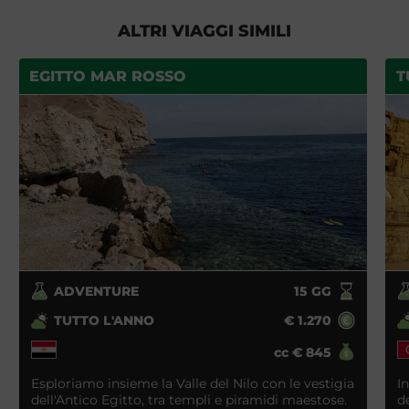
ALTRI VIAGGI SIMILI
EGITTO MAR ROSSO
T
ADVENTURE
15
GG
TUTTO L'ANNO
€
1.270
cc
€
845
Esploriamo insieme la Valle del Nilo con le vestigia
I
dell'Antico Egitto, tra templi e piramidi maestose.
d