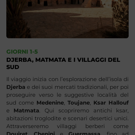
GIORNI 1-5
DJERBA, MATMATA E I VILLAGGI DEL
SUD
Il viaggio inizia con l’esplorazione dell’isola di
Djerba
e dei suoi mercati tradizionali, per poi
proseguire verso le suggestive località del
sud come
Medenine
,
Toujane
,
Ksar Hallouf
e
Matmata
. Qui scopriremo antichi ksar,
abitazioni troglodite e scenari desertici unici.
Attraverseremo villaggi berberi come
Douiret
,
Chenini
e
Guermassa
, fino ad