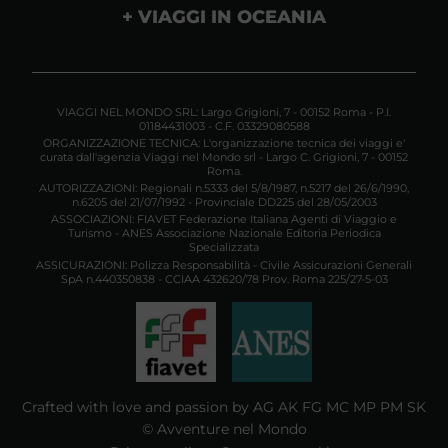
VIAGGI IN OCEANIA
VIAGGI NEL MONDO SRL: Largo Grigioni, 7 - 00152 Roma - P.I.
01184431003 - C.F. 03329080588
ORGANIZZAZIONE TECNICA: L'organizzazione tecnica dei viaggi e'
curata dall'agenzia Viaggi nel Mondo srl - Largo C. Grigioni, 7 - 00152
Roma.
AUTORIZZAZIONI: Regionali n.5333 del 5/8/1987, n.5217 del 26/6/1990,
n.6205 del 21/07/1992 - Provinciale DD225 del 28/05/2003
ASSOCIAZIONI: FIAVET Federazione Italiana Agenti di Viaggio e
Turismo - ANES Associazione Nazionale Editoria Periodica
Specializzata
ASSICURAZIONI: Polizza Responsabilità - Civile Assicurazioni Generali
SpA n.440350838 - CCIAA 432620/78 Prov. Roma 225/27-5-03
Crafted with love and passion by AG AK FG MC MP PM SK
© Avventure nel Mondo