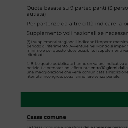
Quote basate su 9 partecipanti (3 pers
autista)
Per partenze da altre città indicare la 
Supplemento voli nazionali se necessar
(*) I supplementi stagionali indicano l'importo massim
periodo di riferimento. Avventure nel Mondo si impegna
minimo e per questo, dove possibile, i supplementi ver
eliminati.
N.B. Le quote pubblicate hanno un valore indicativo e
notizie. Le prenotazioni effettuate
entro 10 giorni dall
una maggiorazione che verrà comunicata all'iscrizione
ritenuta incongrua, potrai annullare senza penale.
Cassa comune
La Cassa Comune è una stima delle spese per persona i