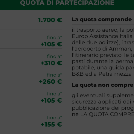
QUOTA DI PARTECIPAZIONE
1.700 €
La quota comprende
il trasporto aereo, la p
Europ Assistance Italia
fino a*
delle due polizze), i tr
+105 €
l'aeroporto di Amman, tu
l'itinerario previsto, le
fino a*
pasti durante la perm
+310 €
potabile, una guida pa
B&B ed a Petra mezza
fino a*
+260 €
La quota non compr
fino a*
gli eventuali supplemen
+105 €
sicurezza applicati dai
pubblicazione dei pro
ne LA QUOTA COMPR
fino a*
+155 €