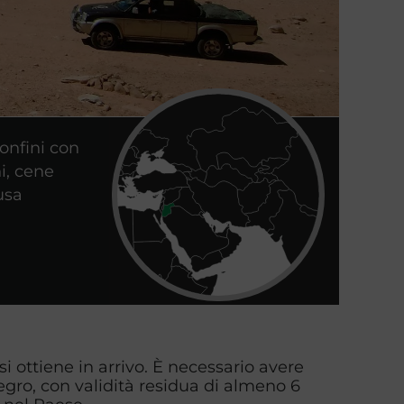
onfini con
i, cene
usa
o si ottiene in arrivo. È necessario avere
gro, con validità residua di almeno 6