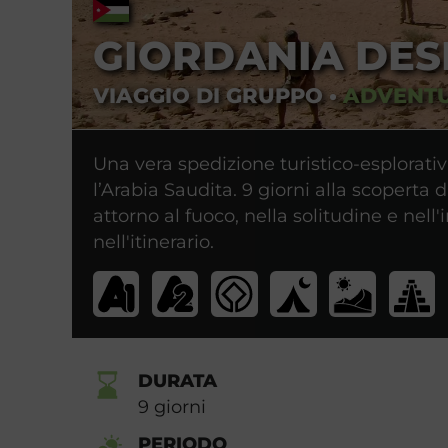
GIORDANIA DES
VIAGGIO DI GRUPPO
•
ADVENT
Una vera spedizione turistico-esplorativ
l’Arabia Saudita. 9 giorni alla scoperta
attorno al fuoco, nella solitudine e nel
nell'itinerario.
DURATA
9
giorni
PERIODO