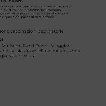
 nel Paese.
algono per i viaggiatori di nazionalità italiana. I
lità NON italiana dovranno documentarsi
uisiti di ingresso richiesti presso la propria
 e quella del paese di destinazione.
 sono vaccinazioni obbligatorie.
RI
l Ministero Degli Esteri - Viaggiare
zioni su sicurezza, clima, meteo, sanità,
io, visti e valuta.