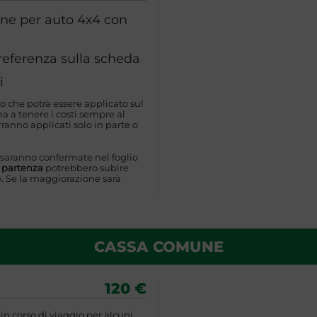
one per auto 4x4 con
preferenza sulla scheda
i
o che potrà essere applicato sul
 a tenere i costi sempre al
ranno applicati solo in parte o
 saranno confermate nel foglio
a partenza
potrebbero subire
. Se la maggiorazione sarà
CASSA COMUNE
120 €
n corso di viaggio per alcuni