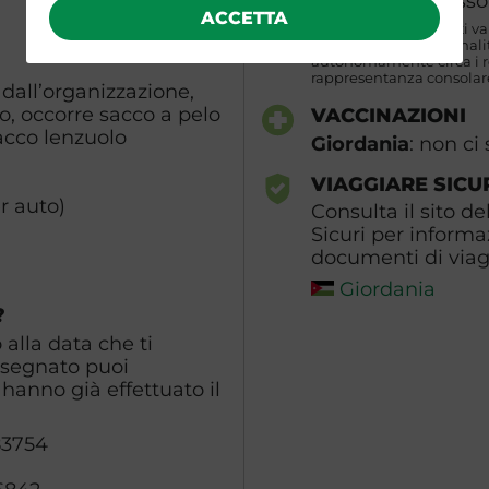
mesi dall’ingresso
ACCETTA
N.B. I requisiti indicati v
partecipanti di naziona
autonomamente circa i req
rappresentanza consolare
 dall’organizzazione,
, occorre sacco a pelo
VACCINAZIONI
acco lenzuolo
Giordania
: non ci
VIAGGIARE SICU
r auto)
Consulta il sito de
Sicuri per informa
documenti di viagg
Giordania
?
alla data che ti
ssegnato puoi
hanno già effettuato il
83754