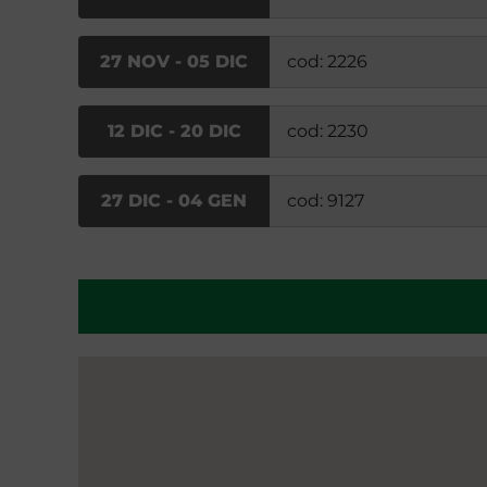
27 NOV - 05 DIC
cod: 2226
12 DIC - 20 DIC
cod: 2230
27 DIC - 04 GEN
cod: 9127