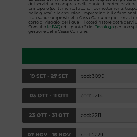
dei servizi non compresi nella quota di partecipazione,
principale (solitamente la cena), pernottamenti, traspo
nella quota) e le escursioni imprescindibili e funzionali
Non sono compresi nella Cassa Comune quei servizi mi
corso di viaggio, per i quali il coordinatore potrà darvi 
Consulta
le FAQ
ed il punto 6 del
Decalogo
per una spi
gestione della Cassa Comune.
19 SET - 27 SET
cod: 3090
03 OTT - 11 OTT
cod: 2214
23 OTT - 31 OTT
cod: 2211
07 NOV - 15 NOV
cod: 2229