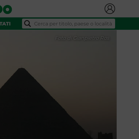
TATI
Foto di Gianpietro Ros