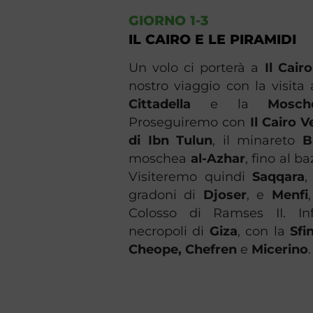
GIORNO 1-3
IL CAIRO E LE PIRAMIDI
Un volo ci porterà a
Il Cairo
nostro viaggio con la visita
Cittadella
e la
Mosch
Proseguiremo con
Il Cairo 
di
Ibn Tulun
, il minareto
Ba
moschea
al-Azhar
, fino al b
Visiteremo quindi
Saqqara
,
gradoni di
Djoser
, e
Menfi
Colosso di Ramses II. Inf
necropoli di
Giza
, con la
Sfi
Cheope, Chefren
e
Micerino
.