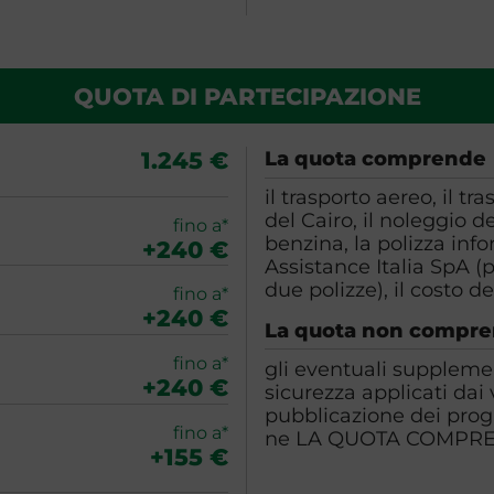
QUOTA DI PARTECIPAZIONE
1.245 €
La quota comprende
il trasporto aereo, il t
del Cairo, il noleggio 
fino a*
benzina, la polizza inf
+240 €
Assistance Italia SpA (
due polizze), il costo del
fino a*
+240 €
La quota non compr
fino a*
gli eventuali supplemen
+240 €
sicurezza applicati dai
pubblicazione dei pro
fino a*
ne LA QUOTA COMPR
+155 €