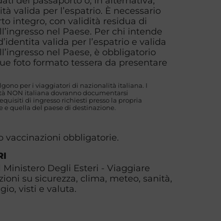
ati del passaporto o, in alternativa,
ità valida per l’espatrio. È necessario
o integro, con validità residua di
l’ingresso nel Paese. Per chi intende
 d’identita valida per l’espatrio e valida
’ingresso nel Paese, è obbligatorio
due foto formato tessera da presentare
.
algono per i viaggiatori di nazionalità italiana. I
lità NON italiana dovranno documentarsi
uisiti di ingresso richiesti presso la propria
 e quella del paese di destinazione.
o vaccinazioni obbligatorie.
RI
l Ministero Degli Esteri - Viaggiare
zioni su sicurezza, clima, meteo, sanità,
io, visti e valuta.