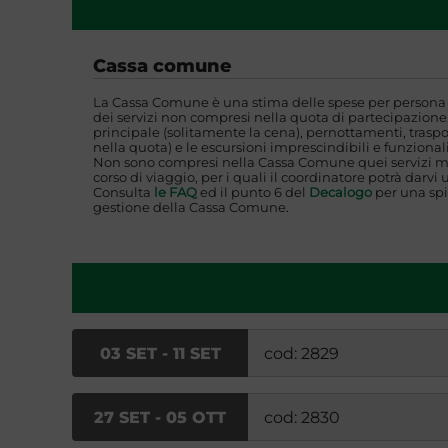
Cassa comune
La Cassa Comune è una stima delle spese per persona i
dei servizi non compresi nella quota di partecipazione,
principale (solitamente la cena), pernottamenti, traspo
nella quota) e le escursioni imprescindibili e funzionali
Non sono compresi nella Cassa Comune quei servizi mi
corso di viaggio, per i quali il coordinatore potrà darvi 
Consulta
le FAQ
ed il punto 6 del
Decalogo
per una spi
gestione della Cassa Comune.
03 SET - 11 SET
cod: 2829
27 SET - 05 OTT
cod: 2830