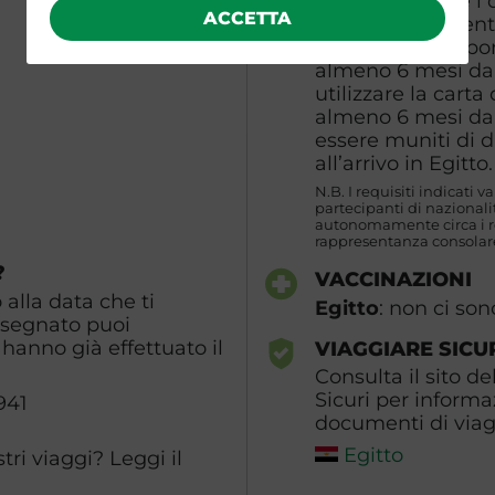
di prenotazione i d
ACCETTA
della carta d’ident
avere un passaport
almeno 6 mesi dal
utilizzare la carta
almeno 6 mesi dall
essere muniti di 
all’arrivo in Egitto
N.B. I requisiti indicati v
partecipanti di naziona
autonomamente circa i req
rappresentanza consolare
?
VACCINAZIONI
alla data che ti
Egitto
: non ci son
ssegnato puoi
hanno già effettuato il
VIAGGIARE SICU
Consulta il sito de
Sicuri per informa
941
documenti di viagg
Egitto
ri viaggi? Leggi il