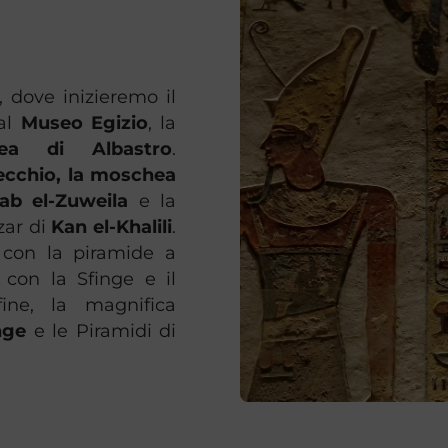
, dove inizieremo il
 al
Museo Egizio
, la
ea di Albastro
.
Vecchio, la moschea
b el-Zuweila
e la
azar di
Kan el-Khalili
.
 con la piramide a
, con la Sfinge e il
ine, la magnifica
nge
e le Piramidi di