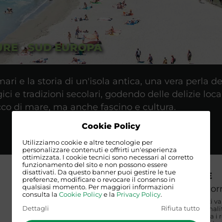
URE
•
SUD EUROPA
ari e la storia di un'isola antica, una vera perla de
i e tradizioni secolari, godendo delle delizie local
icco di mare, ma anche fascino e cultura.
Cookie Policy
Utilizziamo cookie e altre tecnologie per
personalizzare contenuti e offrirti un'esperienza
ottimizzata. I cookie tecnici sono necessari al corretto
funzionamento del sito e non possono essere
disattivati. Da questo banner puoi gestire le tue
VISTI E NORME
preferenze, modificare o revocare il consenso in
Grecia
: non occorre
qualsiasi momento. Per maggiori informazioni
consulta la
Cookie Policy
e la
Privacy Policy
.
N.B. I requisiti indicati v
Dettagli
Rifiuta tutto
partecipanti di naziona
autonomamente circa i req