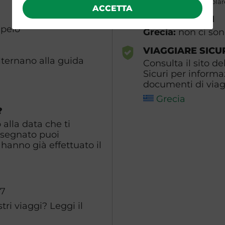
rappresentanza consolare
ACCETTA
VACCINAZIONI
 pelo
Grecia:
non ci son
VIAGGIARE SICU
alternano alla guida
Consulta il sito de
Sicuri per informa
documenti di viagg
Grecia
?
alla data che ti
ssegnato puoi
hanno già effettuato il
0
87
ri viaggi? Leggi il