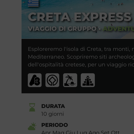
CRETA EXPRESS
VIAGGIO DI GRUPPO
•
ADVENT
Esploreremo l'isola di Creta, tra monti, m
Mediterraneo. Scopriremo siti archeologic
dell'ospitalità cretese, per un viaggio r
DURATA
10
giorni
PERIODO
Apr Mag Giu Lug Ago Set Ott