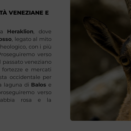
TTÀ VENEZIANE E
 da
Heraklion
, dove
nosso
, legato al mito
heologico, con i più
 Proseguiremo verso
al passato veneziano
, fortezze e mercati
sta occidentale per
a laguna di
Balos
e
proseguiremo verso
abbia rosa e la