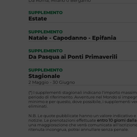
Da Roma, Milano o Bergamo
SUPPLEMENTO
Estate
SUPPLEMENTO
Natale - Capodanno - Epifania
SUPPLEMENTO
Da Pasqua ai Ponti Primaverili
SUPPLEMENTO
Stagionale
2 Maggio - 30 Giugno
(*) I supplementi stagionali indicano l'importo massim
periodo di riferimento. Avventure nel Mondo si impegna
minimo e per questo, dove possibile, i supplementi ver
eliminati.
N.B. Le quote pubblicate hanno un valore indicativo e
notizie. Le prenotazioni effettuate
entro 10 giorni dall
una maggiorazione che verrà comunicata all'iscrizione
ritenuta incongrua, potrai annullare senza penale.