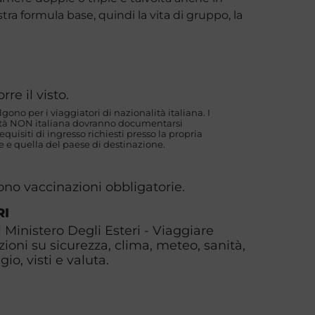
tra formula base, quindi la vita di gruppo, la
rre il visto.
algono per i viaggiatori di nazionalità italiana. I
lità NON italiana dovranno documentarsi
uisiti di ingresso richiesti presso la propria
 e quella del paese di destinazione.
ono vaccinazioni obbligatorie.
RI
l Ministero Degli Esteri - Viaggiare
zioni su sicurezza, clima, meteo, sanità,
io, visti e valuta.