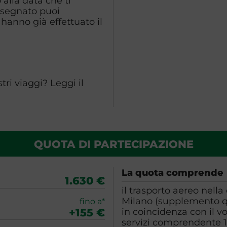
alla data che ti
ssegnato puoi
hanno già effettuato il
ri viaggi? Leggi il
QUOTA DI PARTECIPAZIONE
La quota comprende
1.630 €
il trasporto aereo nella
Milano (supplemento qu
fino a*
+155 €
in coincidenza con il v
servizi comprendente 1