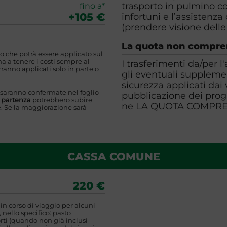
trasporto in pulmino con
fino a*
+105 €
infortuni e l’assistenz
(prendere visione delle
La quota non compr
o che potrà essere applicato sul
 a tenere i costi sempre al
I trasferimenti da/per l
ranno applicati solo in parte o
gli eventuali supplemen
sicurezza applicati dai
 saranno confermate nel foglio
pubblicazione dei pro
a partenza
potrebbero subire
ne LA QUOTA COMPR
. Se la maggiorazione sarà
CASSA COMUNE
220 €
n corso di viaggio per alcuni
 nello specifico: pasto
rti (quando non già inclusi