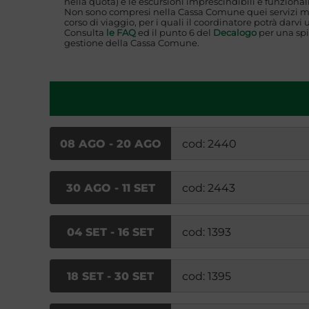
nella quota) e le escursioni imprescindibili e funzionali
Non sono compresi nella Cassa Comune quei servizi mi
corso di viaggio, per i quali il coordinatore potrà darvi 
Consulta
le FAQ
ed il punto 6 del
Decalogo
per una spi
gestione della Cassa Comune.
08 AGO - 20 AGO
cod: 2440
30 AGO - 11 SET
cod: 2443
04 SET - 16 SET
cod: 1393
18 SET - 30 SET
cod: 1395