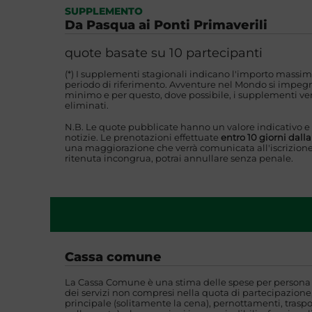
SUPPLEMENTO
Da Pasqua ai Ponti Primaverili
quote basate su 10 partecipanti
(*) I supplementi stagionali indicano l'importo massim
periodo di riferimento. Avventure nel Mondo si impegna
minimo e per questo, dove possibile, i supplementi ver
eliminati.
N.B. Le quote pubblicate hanno un valore indicativo e
notizie. Le prenotazioni effettuate
entro 10 giorni dall
una maggiorazione che verrà comunicata all'iscrizione
ritenuta incongrua, potrai annullare senza penale.
Cassa comune
La Cassa Comune è una stima delle spese per persona i
dei servizi non compresi nella quota di partecipazione,
principale (solitamente la cena), pernottamenti, traspo