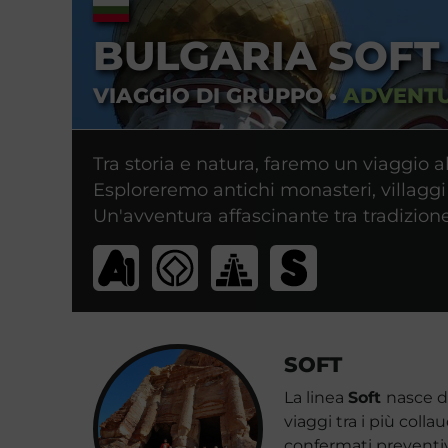
BULGARIA SOFT
VIAGGIO DI GRUPPO
•
ADVENT
Tra storia e natura, faremo un viaggio al
Esploreremo antichi monasteri, villaggi
Un'avventura affascinante tra tradizione
SOFT
La linea
Soft
nasce da
viaggi tra i più colla
confermati preventiv