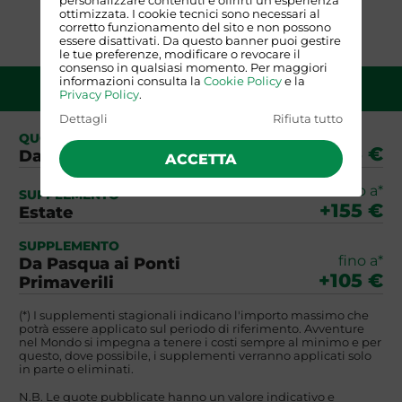
personalizzare contenuti e offrirti un'esperienza
ottimizzata. I cookie tecnici sono necessari al
corretto funzionamento del sito e non possono
essere disattivati. Da questo banner puoi gestire
le tue preferenze, modificare o revocare il
consenso in qualsiasi momento. Per maggiori
informazioni consulta la
Cookie Policy
e la
QUOTA DI PARTECIPAZIONE
Privacy Policy
.
Dettagli
Rifiuta tutto
QUOTA BASE
745 €
Da Roma o Milano
ACCETTA
fino a*
SUPPLEMENTO
+155 €
Estate
SUPPLEMENTO
fino a*
Da Pasqua ai Ponti
+105 €
Primaverili
(*) I supplementi stagionali indicano l'importo massimo che
potrà essere applicato sul periodo di riferimento. Avventure
nel Mondo si impegna a tenere i costi sempre al minimo e per
questo, dove possibile, i supplementi verranno applicati solo
in parte o eliminati.
N.B. Le quote pubblicate hanno un valore indicativo e