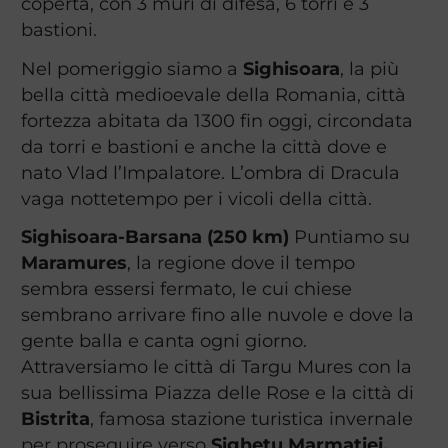
coperta, con 3 muri di difesa, 6 torri e 3
bastioni.
Nel pomeriggio siamo a
Sighisoara
, la più
bella città medioevale della Romania, città
fortezza abitata da 1300 fin oggi, circondata
da torri e bastioni e anche la città dove e
nato Vlad l’Impalatore. L’ombra di Dracula
vaga nottetempo per i vicoli della città.
Sighisoara-Barsana (250 km)
Puntiamo su
Maramures
, la regione dove il tempo
sembra essersi fermato, le cui chiese
sembrano arrivare fino alle nuvole e dove la
gente balla e canta ogni giorno.
Attraversiamo le città di Targu Mures con la
sua bellissima Piazza delle Rose e la città di
Bistrita
, famosa stazione turistica invernale
per proseguire verso
Sighetu Marmatiei,