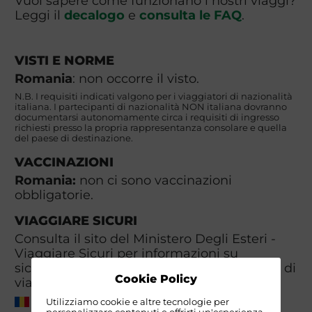
Vuoi sapere come funzionano i nostri viaggi?
Leggi il
decalogo
e
consulta le FAQ
.
VISTI E NORME
Romania
: non occorre il visto.
N.B. I requisiti indicati valgono per i viaggiatori di nazionalità
italiana. I partecipanti di nazionalità NON italiana dovranno
documentarsi autonomamente circa i requisiti di ingresso
richiesti presso la propria rappresentanza consolare e quella
del paese di destinazione.
VACCINAZIONI
Romania:
non ci sono vaccinazioni
obbligatorie.
VIAGGIARE SICURI
Consulta il sito del Ministero Degli Esteri -
Viaggiare Sicuri per informazioni su
sicurezza, clima, meteo, sanità, documenti di
Cookie Policy
viaggio, visti e valuta.
Romania
Utilizziamo cookie e altre tecnologie per