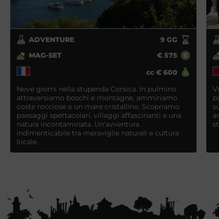
ADVENTURE
9
GG
MAG-SET
€
575
cc
€
600
Nove giorni nella stupenda Corsica. In pulmino
V
attraversiamo boschi e montagne, ammiriamo
p
coste rocciose e un mare cristallino. Scopriamo
s
paesaggi spettacolari, villaggi affascinanti e una
a
natura incontaminata. Un'avventura
s
indimenticabile tra meraviglie naturali e cultura
locale.