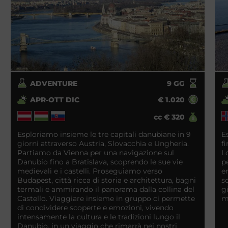
ADVENTURE
9
GG
APR-OTT DIC
€
1.020
cc
€
320
Esploriamo insieme le tre capitali danubiane in 9
E
giorni attraverso Austria, Slovacchia e Ungheria.
f
Partiamo da Vienna per una navigazione sul
L
Danubio fino a Bratislava, scoprendo le sue vie
p
medievali e i castelli. Proseguiamo verso
e
Budapest, città ricca di storia e architettura, bagni
s
termali e ammirando il panorama dalla collina del
g
Castello. Viaggiare insieme in gruppo ci permette
m
di condividere scoperte e emozioni, vivendo
intensamente la cultura e le tradizioni lungo il
Danubio, in un viaggio che rimarrà nei nostri