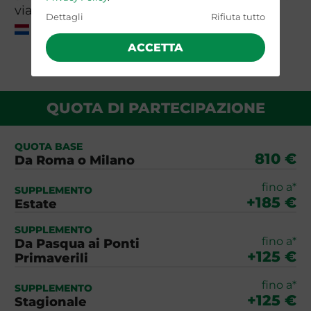
viaggio, visti e valuta.
Dettagli
Rifiuta tutto
Paesi Bassi
ACCETTA
QUOTA DI PARTECIPAZIONE
QUOTA BASE
810 €
Da Roma o Milano
fino a*
SUPPLEMENTO
+185 €
Estate
SUPPLEMENTO
fino a*
Da Pasqua ai Ponti
+125 €
Primaverili
fino a*
SUPPLEMENTO
+125 €
Stagionale