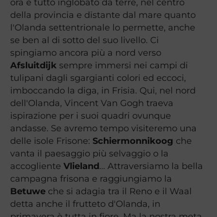
ora è tutto inglobato da terre, nel centro
della provincia e distante dal mare quanto
l'Olanda settentrionale lo permette, anche
se ben al di sotto del suo livello. Ci
spingiamo ancora più a nord verso
Afsluitdijk
sempre immersi nei campi di
tulipani dagli sgargianti colori ed eccoci,
imboccando la diga, in Frisia. Qui, nel nord
dell'Olanda, Vincent Van Gogh traeva
ispirazione per i suoi quadri ovunque
andasse. Se avremo tempo visiteremo una
delle isole Frisone:
Schiermonnikoog
che
vanta il paesaggio più selvaggio o la
accogliente
Vlieland
... Attraversiamo la bella
campagna frisona e raggiungiamo la
Betuwe
che si adagia tra il Reno e il Waal
detta anche il frutteto d'Olanda, in
primavera è tutta in fiore. Ma la nostra meta