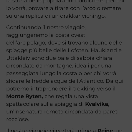
la storia delle popolazioni nordiche e, per chi
lo vorrà, provare a tirare con l’arco o remare
su una replica di un drakkar vichingo.
Continuando il nostro viaggio,
raggiungeremo la costa ovest
dell’arcipelago, dove si trovano alcune delle
spiagge più belle delle Lofoten. Haukland e
Uttakleiv sono due baie di sabbia chiara
circondate da montagne, ideali per una
passeggiata lungo la costa o per chi vorrà
sfidare le fredde acque dell’Atlantico. Da qui
potremo intraprendere il trekking verso il
Monte Ryten,
che regala una vista
spettacolare sulla spiaggia di
Kvalvika
,
un’insenatura remota circondata da pareti
rocciose.
Il nostro viaggio ci porterà infine a
Reine
, un