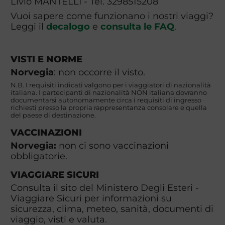
Livio MANTELLI - Tel. 3298515208
Vuoi sapere come funzionano i nostri viaggi?
Leggi il
decalogo
e
consulta le FAQ
.
VISTI E NORME
Norvegia
: non occorre il visto.
N.B. I requisiti indicati valgono per i viaggiatori di nazionalità
italiana. I partecipanti di nazionalità NON italiana dovranno
documentarsi autonomamente circa i requisiti di ingresso
richiesti presso la propria rappresentanza consolare e quella
del paese di destinazione.
VACCINAZIONI
Norvegia:
non ci sono vaccinazioni
obbligatorie.
VIAGGIARE SICURI
Consulta il sito del Ministero Degli Esteri -
Viaggiare Sicuri per informazioni su
sicurezza, clima, meteo, sanità, documenti di
viaggio, visti e valuta.