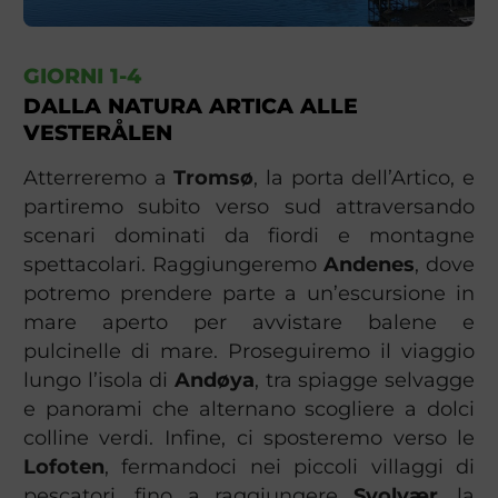
GIORNI 1-4
DALLA NATURA ARTICA ALLE
VESTERÅLEN
Atterreremo a
Tromsø
, la porta dell’Artico, e
partiremo subito verso sud attraversando
scenari dominati da fiordi e montagne
spettacolari. Raggiungeremo
Andenes
, dove
potremo prendere parte a un’escursione in
mare aperto per avvistare balene e
pulcinelle di mare. Proseguiremo il viaggio
lungo l’isola di
Andøya
, tra spiagge selvagge
e panorami che alternano scogliere a dolci
colline verdi. Infine, ci sposteremo verso le
Lofoten
, fermandoci nei piccoli villaggi di
pescatori, fino a raggiungere
Svolvær
, la