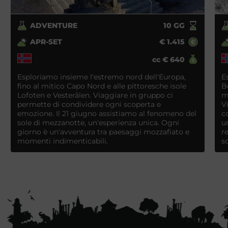
ADVENTURE
10
GG
APR-SET
€
1.415
cc
€
640
Esploriamo insieme l'estremo nord dell'Europa,
E
fino al mitico Capo Nord e alle pittoresche isole
B
Lofoten e Vesterålen. Viaggiare in gruppo ci
m
permette di condividere ogni scoperta e
V
emozione. Il 21 giugno assistiamo al fenomeno del
c
sole di mezzanotte, un'esperienza unica. Ogni
u
giorno è un'avventura tra paesaggi mozzafiato e
r
momenti indimenticabili.
s