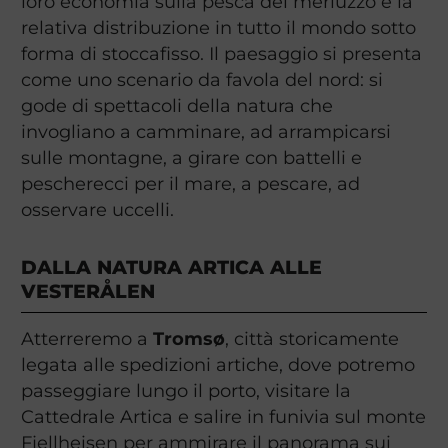
loro economia sulla pesca del merluzzo e la
relativa distribuzione in tutto il mondo sotto
forma di stoccafisso. Il paesaggio si presenta
come uno scenario da favola del nord: si
gode di spettacoli della natura che
invogliano a camminare, ad arrampicarsi
sulle montagne, a girare con battelli e
pescherecci per il mare, a pescare, ad
osservare uccelli.
DALLA NATURA ARTICA ALLE
VESTERÅLEN
Atterreremo a
Tromsø
, città storicamente
legata alle spedizioni artiche, dove potremo
passeggiare lungo il porto, visitare la
Cattedrale Artica e salire in funivia sul monte
Fjellheisen per ammirare il panorama sui