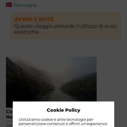
Norvegia
AVVISI E NOTE
Questo viaggio prevede l’utilizzo di auto
elettriche.
Cookie Policy
Come organizzare un viaggio in
Norvegia
Utilizziamo cookie e altre tecnologie per
personalizzare contenuti e offrirti un'esperienza
Consigli per preparare un viaggio in