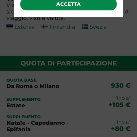
ACCETTA
Viaggiare Sicuri per informazioni su
sicurezza, clima, meteo, sanità, documenti di
viaggio, visti e valuta.
Estonia
Finlandia
Svezia
QUOTA DI PARTECIPAZIONE
QUOTA BASE
930 €
Da Roma o Milano
fino a*
SUPPLEMENTO
+105 €
Estate
SUPPLEMENTO
fino a*
Natale - Capodanno -
+80 €
Epifania