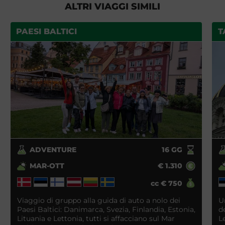
ALTRI VIAGGI SIMILI
PAESI BALTICI
T
ADVENTURE
16
GG
MAR-OTT
€
1.310
cc
€
750
Viaggio di gruppo alla guida di auto a nolo dei
U
Paesi Baltici: Danimarca, Svezia, Finlandia, Estonia,
d
Lituania e Lettonia, tutti si affacciano sul Mar
L