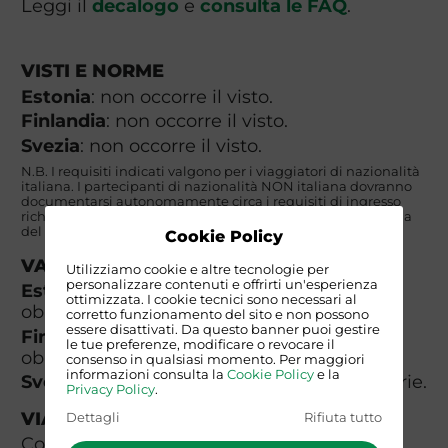
Leggi il
decalogo
e
consulta le FAQ
.
VISTI E NORME
Estonia
: non occorre il visto.
Finlandia
: non occorre il visto.
Svezia
: non occorre il visto.
N.B. I requisiti indicati valgono per i viaggiatori di nazionalità
italiana. I partecipanti di nazionalità NON italiana dovranno
documentarsi autonomamente circa i requisiti di ingresso
richiesti presso la propria rappresentanza consolare e quella
del paese di destinazione.
Cookie Policy
VACCINAZIONI
Utilizziamo cookie e altre tecnologie per
personalizzare contenuti e offrirti un'esperienza
Estonia:
non ci sono vaccinazioni
ottimizzata. I cookie tecnici sono necessari al
obbligatorie.
corretto funzionamento del sito e non possono
essere disattivati. Da questo banner puoi gestire
Finlandia:
non ci sono vaccinazioni
le tue preferenze, modificare o revocare il
obbligatorie.
consenso in qualsiasi momento. Per maggiori
informazioni consulta la
Cookie Policy
e la
Svezia:
non ci sono vaccinazioni obbligatorie.
Privacy Policy
.
VIAGGIARE SICURI
Dettagli
Rifiuta tutto
Consulta il sito del Ministero Degli Esteri -