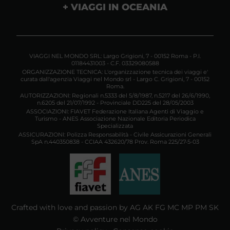
VIAGGI IN OCEANIA
VIAGGI NEL MONDO SRL: Largo Grigioni, 7 - 00152 Roma - P.I.
01184431003 - C.F. 03329080588
ORGANIZZAZIONE TECNICA: L'organizzazione tecnica dei viaggi e'
curata dall'agenzia Viaggi nel Mondo srl - Largo C. Grigioni, 7 - 00152
Roma.
AUTORIZZAZIONI: Regionali n.5333 del 5/8/1987, n.5217 del 26/6/1990,
n.6205 del 21/07/1992 - Provinciale DD225 del 28/05/2003
ASSOCIAZIONI: FIAVET Federazione Italiana Agenti di Viaggio e
Turismo - ANES Associazione Nazionale Editoria Periodica
Specializzata
ASSICURAZIONI: Polizza Responsabilità - Civile Assicurazioni Generali
SpA n.440350838 - CCIAA 432620/78 Prov. Roma 225/27-5-03
Crafted with love and passion by AG AK FG MC MP PM SK
© Avventure nel Mondo