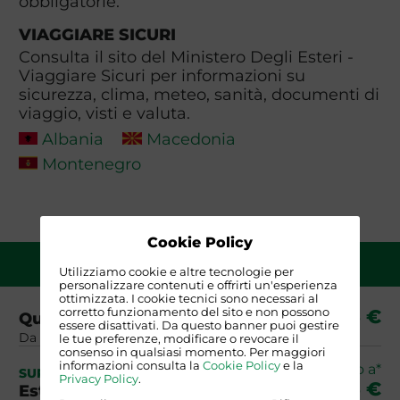
obbligatorie.
VIAGGIARE SICURI
Consulta il sito del Ministero Degli Esteri -
Viaggiare Sicuri per informazioni su
sicurezza, clima, meteo, sanità, documenti di
viaggio, visti e valuta.
Albania
Macedonia
Montenegro
Cookie Policy
QUOTA DI PARTECIPAZIONE
Utilizziamo cookie e altre tecnologie per
personalizzare contenuti e offrirti un'esperienza
ottimizzata. I cookie tecnici sono necessari al
905 €
corretto funzionamento del sito e non possono
Quota base
essere disattivati. Da questo banner puoi gestire
Da Roma, Milano o Bergamo
le tue preferenze, modificare o revocare il
consenso in qualsiasi momento. Per maggiori
informazioni consulta la
Cookie Policy
e la
fino a*
SUPPLEMENTO
Privacy Policy
.
+185 €
Estate