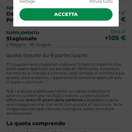
Dettagli
Rifiuta tutto
SUPPLEMENTO
fino a*
Da Pasqua ai Ponti
ACCETTA
+105 €
Primaverili
fino a*
SUPPLEMENTO
+105 €
Stagionale
2 Maggio - 30 Giugno
quote basate su 9 partecipanti
(*) I supplementi stagionali indicano l'importo massimo che
potrà essere applicato sul periodo di riferimento. Avventure
nel Mondo si impegna a tenere i costi sempre al minimo e per
questo, dove possibile, i supplementi verranno applicati solo
in parte o eliminati.
N.B. Le quote pubblicate hanno un valore indicativo e
saranno confermate nel foglio notizie. Le prenotazioni
effettuate
entro 10 giorni dalla partenza
potrebbero subire
una maggiorazione che verrà comunicata all'iscrizione. Se la
maggiorazione sarà ritenuta incongrua, potrai annullare
senza penale.
La quota comprende