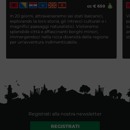
cc
€
650
In 20 giorni, attraverseremo sei stati balcanici,
V
esplorando la loro storia, gli intrecci culturali e i
p
magnifici paesaggi naturalistici. Visiteremo
s
splendide città e affascinanti borghi minori,
a
immergendoci nella ricca diversità della regione
s
per un'avventura indimenticabile.
Registrati alla nostra newsletter
REGISTRATI