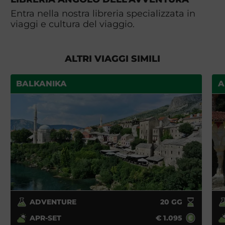
Entra nella nostra libreria specializzata in
viaggi e cultura del viaggio.
ALTRI VIAGGI SIMILI
BALKANIKA
A
ADVENTURE
20
GG
APR-SET
€
1.095