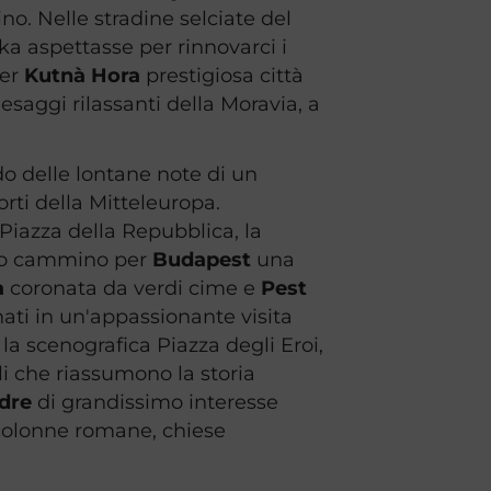
cino. Nelle stradine selciate del
fka aspettasse per rinnovarci i
per
Kutnà Hora
prestigiosa città
saggi rilassanti della Moravia, a
do delle lontane note di un
forti della Mitteleuropa.
 Piazza della Repubblica, la
stro cammino per
Budapest
una
a
coronata da verdi cime e
Pest
ati in un'appassionante visita
 la scenografica Piazza degli Eroi,
li che riassumono la storia
ndre
di grandissimo interesse
 colonne romane, chiese