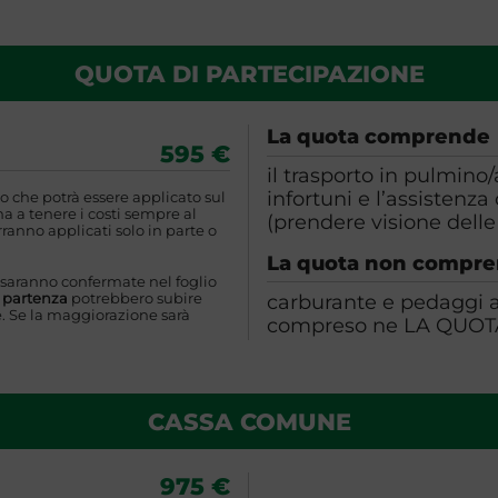
QUOTA DI PARTECIPAZIONE
La quota comprende
595 €
il trasporto in pulmino/
infortuni e l’assistenz
o che potrà essere applicato sul
 a tenere i costi sempre al
(prendere visione delle
ranno applicati solo in parte o
La quota non compr
 saranno confermate nel foglio
carburante e pedaggi au
a partenza
potrebbero subire
. Se la maggiorazione sarà
compreso ne LA QU
CASSA COMUNE
975 €