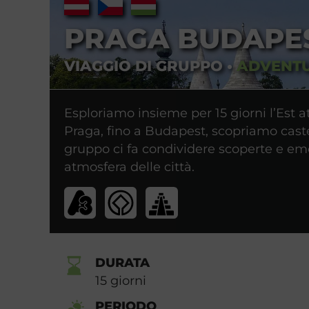
PRAGA BUDAPE
VIAGGIO DI GRUPPO
•
ADVENT
Esploriamo insieme per 15 giorni l’Est 
Praga, fino a Budapest, scopriamo castel
gruppo ci fa condividere scoperte e emo
atmosfera delle città.
DURATA
15
giorni
PERIODO