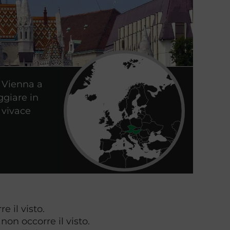
a Vienna a
ggiare in
 vivace
e il visto.
non occorre il visto.