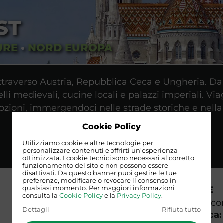
ST
URE
•
NORD EUROPA
attraverso Austria, Repubblica Ceca e Ungheria. D
li medievali, cucine locali e palazzi imperiali. Via
zioni, immergendoci nelle strade storiche e nella
Cookie Policy
Utilizziamo cookie e altre tecnologie per
personalizzare contenuti e offrirti un'esperienza
ottimizzata. I cookie tecnici sono necessari al corretto
funzionamento del sito e non possono essere
disattivati. Da questo banner puoi gestire le tue
preferenze, modificare o revocare il consenso in
qualsiasi momento. Per maggiori informazioni
VISTI E NORME
consulta la
Cookie Policy
e la
Privacy Policy
.
Austria
: non occorr
Dettagli
Rifiuta tutto
Repubblica Ceca: