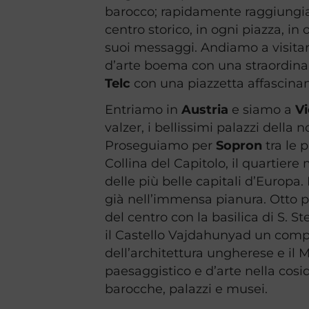
barocco; rapidamente raggiung
centro storico, in ogni piazza, in
suoi messaggi. Andiamo a visitare
d’arte boema con una straordinari
Telc
con una piazzetta affascinan
Entriamo in
Austria
e siamo a
V
valzer, i bellissimi palazzi della n
Proseguiamo per
Sopron
tra le 
Collina del Capitolo, il quartie
delle più belle capitali d’Europa.
già nell’immensa pianura. Otto p
del centro con la basilica di S. S
il Castello Vajdahunyad un comple
dell’architettura ungherese e il 
paesaggistico e d’arte nella cos
barocche, palazzi e musei.