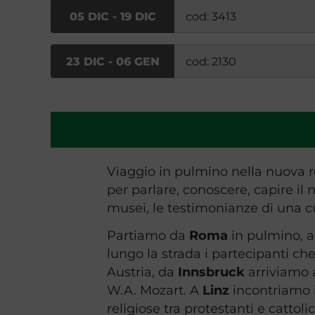
05 DIC - 19 DIC
cod: 3413
23 DIC - 06 GEN
cod: 2130
Viaggio in pulmino nella nuova rea
per parlare, conoscere, capire il
musei, le testimonianze di una cu
Partiamo da
Roma
in pulmino, 
lungo la strada i partecipanti c
Austria, da
Innsbruck
arriviamo
W.A. Mozart. A
Linz
incontriamo 
religiose tra protestanti e cattolic