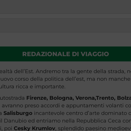
REDAZIONALE DI VIAGGIO
ltà dell’Est. Andremo tra la gente della strada, nel
 nuovo corso della politica dell’est, ma non manch
ltura ricca e importante.
autostrada
Firenze, Bologna, Verona,Trento, Bol
he avranno preso accordi e appuntamenti volanti co
 a
Salisburgo
incantevole centro d’arte dominato da
il Danubio ed entriamo nella Repubblica Ceca co
i, poi
Cesky Krumlov
, splendido paesino medioev