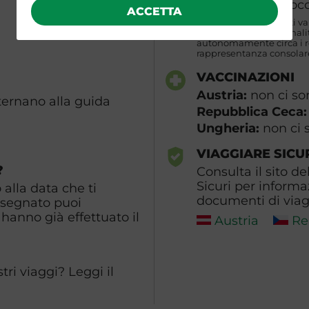
Ungheria
: non occ
ACCETTA
N.B. I requisiti indicati v
partecipanti di naziona
autonomamente circa i req
rappresentanza consolare
VACCINAZIONI
Austria:
non ci so
lternano alla guida
Repubblica Ceca
Ungheria:
non ci 
VIAGGIARE SICU
?
Consulta il sito de
Sicuri per informa
alla data che ti
documenti di viagg
ssegnato puoi
hanno già effettuato il
Austria
Re
ri viaggi? Leggi il