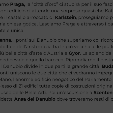
iamo
Praga,
la “città d’oro” ci stupirà per il suo fas
 ogni edificio ci attende una sorpresa quasi che Ka
 il castello arroccato di
Karlstein
, proseguiamo 
a chiesa gotica. Lasciamo Praga e attraverso i pae
te e unica.
ienna
. I ponti sul Danubio che superiamo col ricor
obiltà e dell’aristocrazia tra le più vecchie e le più 
più belle città d’arte d’Austria e
Gyor
. La splendida
re medioevale e quello barocco. Riprendiamo il no
 Il Danubio divide in due parti la grande città:
Bud
onti uniscono le due città che ci vedranno impegn
tefano, l’enorme edificio neogotico del Parlamento,
sso di 21 edifici tutte copie di costruzioni origina
Museo delle Belle Arti. Poi un’escursione a
Szente
iddetta
Ansa del Danubio
dove troveremo resti di