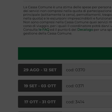
La Cassa Comune è una stima delle spese per persona i
dei servizi non compresi nella quota di partecipazione,
principale (solitamente la cena), pernottamenti, traspo
nella quota) e le escursioni imprescindibili e funzionali
Non sono compresi nella Cassa Comune quei servizi mi
corso di viaggio, per i quali il coordinatore potrà darvi 
Consulta
le FAQ
ed il punto 6 del
Decalogo
per una spi
gestione della Cassa Comune.
29 AGO - 12 SET
cod: 0370
19 SET - 03 OTT
cod: 0371
17 OTT - 31 OTT
cod: 3414