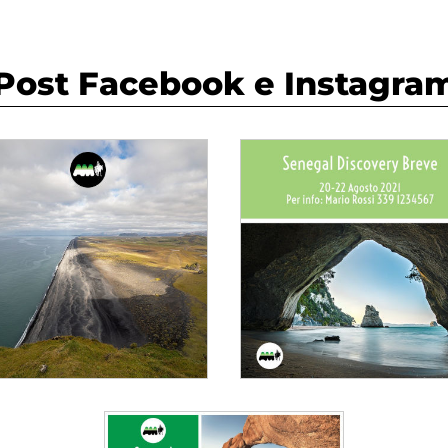
Media Designer - Avventure nel Mondo
Post Facebook e Instagra
A TEMPLATE
DOWNLOAD
Clicca sugli elementi grafici per modificarli.