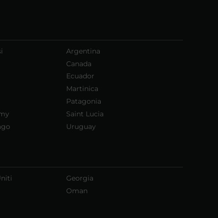
i
Argentina
Canada
Ecuador
Martinica
Patagonia
emy
Saint Lucia
ago
Uruguay
niti
Georgia
Oman