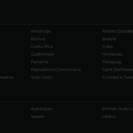
Antartide
Antille Olandes
Bolivia
Brasile
Costa Rica
Cuba
Guatemala
Honduras
Panama
Paraguay
Repubblica Dominicana
Saint Barthel
enadine
Stati Uniti
Trinidad e Tob
Azerbaijan
Emirati Arabi U
Israele
Libano