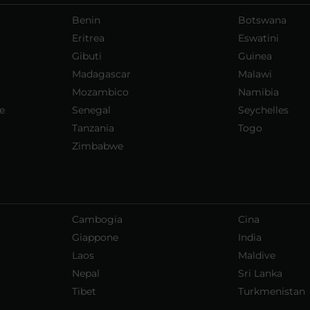
Benin
Botswana
Eritrea
Eswatini
Gibuti
Guinea
Madagascar
Malawi
Mozambico
Namibia
e
Senegal
Seychelles
Tanzania
Togo
Zimbabwe
Cambogia
Cina
Giappone
India
Laos
Maldive
Nepal
Sri Lanka
Tibet
Turkmenistan