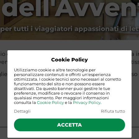
 dell'Avve
er tutti i viaggiatori appassionati di let
dedicata ai primi eventi culturali, la libreria va 
Cookie Policy
ntario, rinnovare l'allestimento e ordinare tantissi
Utilizziamo cookie e altre tecnologie per
iervi a pieno regime. Grazie per il vostro caloroso
personalizzare contenuti e offrirti un'esperienza
ottimizzata. I cookie tecnici sono necessari al corretto
funzionamento del sito e non possono essere
disattivati. Da questo banner puoi gestire le tue
preferenze, modificare o revocare il consenso in
qualsiasi momento. Per maggiori informazioni
consulta la
Cookie Policy
e la
Privacy Policy
.
Vedi tutti gli eventi
Dettagli
Rifiuta tutto
ACCETTA