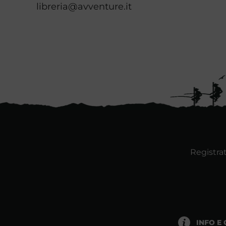
libreria@avventure.it
Registrat
INFO E