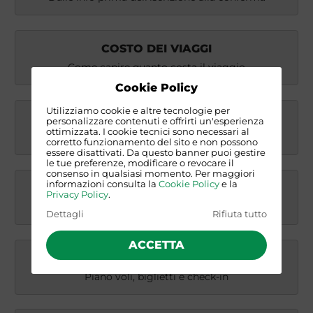
COSTO DEI VIAGGI
Come capire quanto costa il viaggio
Cookie Policy
Utilizziamo cookie e altre tecnologie per
FORMULA DI VIAGGIO
personalizzare contenuti e offrirti un'esperienza
ottimizzata. I cookie tecnici sono necessari al
Esperienze, non pacchetti preconfezionati
corretto funzionamento del sito e non possono
essere disattivati. Da questo banner puoi gestire
le tue preferenze, modificare o revocare il
consenso in qualsiasi momento. Per maggiori
informazioni consulta la
Cookie Policy
e la
COORDINATORE DI VIAGGIO
Privacy Policy
.
Chi è, cosa fa e come richiederne l'assegnazione
Dettagli
Rifiuta tutto
ACCETTA
VOLI E BIGLIETTI AEREI
Piano voli, biglietti e check-in