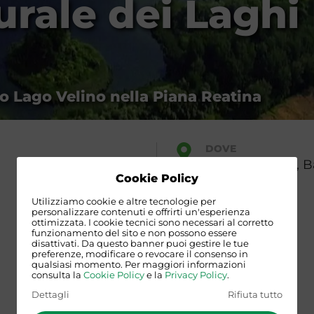
urale dei Laghi
ico Lago Velino nella Piana Reatina
DOVE
Ritrovo h. 10,15, 
Via Tancia, 25
Cookie Policy
(RI)
Utilizziamo cookie e altre tecnologie per
personalizzare contenuti e offrirti un'esperienza
ottimizzata. I cookie tecnici sono necessari al corretto
funzionamento del sito e non possono essere
disattivati. Da questo banner puoi gestire le tue
preferenze, modificare o revocare il consenso in
qualsiasi momento. Per maggiori informazioni
consulta la
Cookie Policy
e la
Privacy Policy
.
Dettagli
Rifiuta tutto