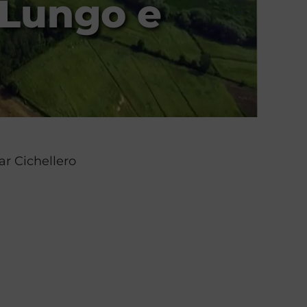
 Lungo e
Bar Cichellero