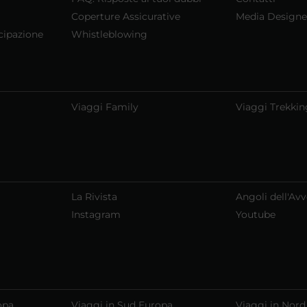
Coperture Assicurative
Media Designe
cipazione
Whistleblowing
Viaggi Family
Viaggi Trekkin
La Rivista
Angoli dell'Av
Instagram
Youtube
opa
Viaggi in Sud Europa
Viaggi in Nord