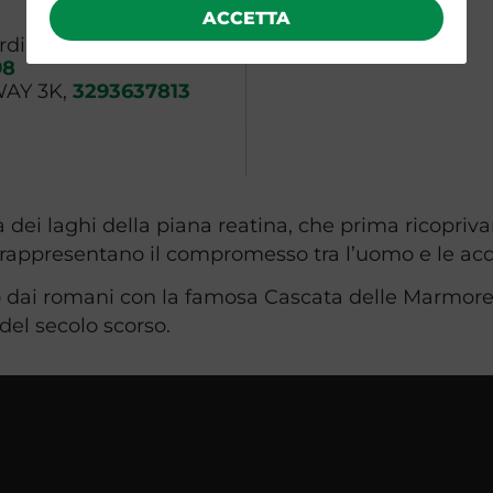
ACCETTA
ordinatore
98
WAY 3K,
3293637813
va dei laghi della piana reatina, che prima ricopri
e rappresentano il compromesso tra l’uomo e le ac
o dai romani con la famosa Cascata delle Marmore, e
 del secolo scorso.