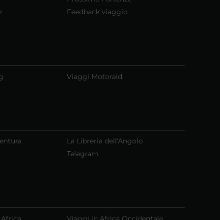
r
Feedback viaggio
g
Viaggi Motoraid
ventura
La Libreria dell'Angolo
Telegram
 Africa
Viaggi in Africa Occidentale