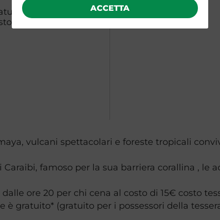
ACCETTA
tuito per i possessori
sto 2€ valida per tutto
a
aya, vulcani spettacolari e foreste tropicali conviv
Caraibi, famoso per la sua barriera corallina , le a
dalle ore 20 per chi cena al costo di 15€ costo tess
 è gratuito* (gratuito per i possessori della tessera