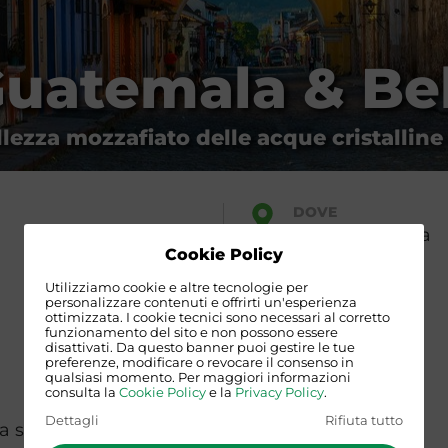
Guatemala & Be
llezza mozzafiato delle acque cristalline
DOVE
Circolo Marsala
Via Goito 6
Cookie Policy
(AN)
Utilizziamo cookie e altre tecnologie per
personalizzare contenuti e offrirti un'esperienza
ottimizzata. I cookie tecnici sono necessari al corretto
funzionamento del sito e non possono essere
disattivati. Da questo banner puoi gestire le tue
preferenze, modificare o revocare il consenso in
qualsiasi momento. Per maggiori informazioni
consulta la
Cookie Policy
e la
Privacy Policy
.
Dettagli
Rifiuta tutto
a sociale anno 2026 -