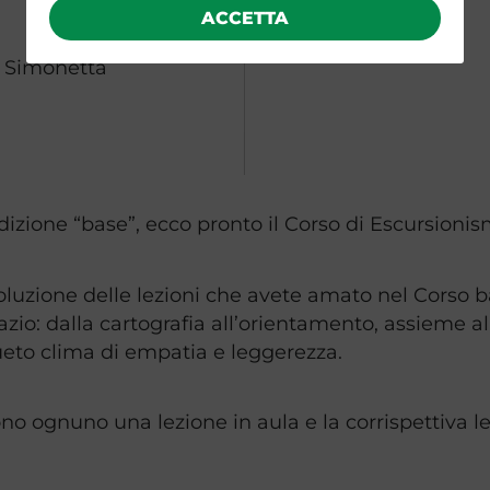
ACCETTA
 Simonetta
edizione “base”, ecco pronto il Corso di Escursion
luzione delle lezioni che avete amato nel Corso 
o: dalla cartografia all’orientamento, assieme all
sueto clima di empatia e leggerezza.
ono ognuno una lezione in aula e la corrispettiva lez