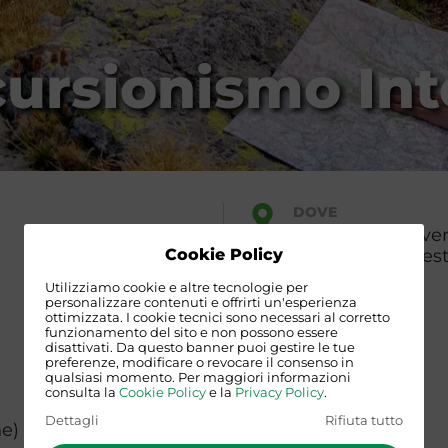
cursionismo In
DOVE
Angolo dell'Avv
Lungotevere Test
Cookie Policy
(RM)
Utilizziamo cookie e altre tecnologie per
personalizzare contenuti e offrirti un'esperienza
ottimizzata. I cookie tecnici sono necessari al corretto
funzionamento del sito e non possono essere
disattivati. Da questo banner puoi gestire le tue
preferenze, modificare o revocare il consenso in
qualsiasi momento. Per maggiori informazioni
consulta la
Cookie Policy
e la
Privacy Policy
.
Dettagli
Rifiuta tutto
ne) + 10,00 euro tessera