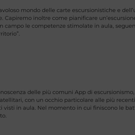
oloso mondo delle carte escursionistiche e dell’
ione. Capiremo inoltre come pianificare un’escursion
 in campo le competenze stimolate in aula, seguend
itorio”.
oscenza delle più comuni App di escursionismo, da
satellitari, con un occhio particolare alle più recen
ti visti in aula. Nel momento in cui finiscono le b
to.