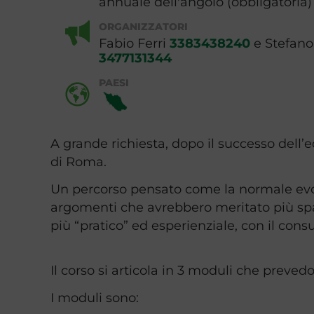
annuale dell'angolo (obbligatoria)
ORGANIZZATORI
Fabio Ferri
3383438240
e Stefano
3477131344
PAESI
A grande richiesta, dopo il successo dell’
di Roma.
Un percorso pensato come la normale evo
argomenti che avrebbero meritato più spazi
più “pratico” ed esperienziale, con il con
Il corso si articola in 3 moduli che preved
I moduli sono: