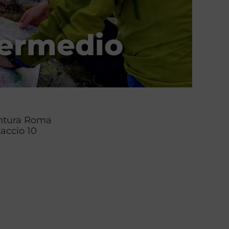
termedio
entura Roma
accio 10