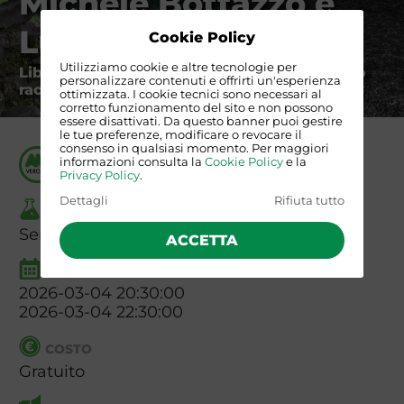
Michele Bottazzo e
Luigi Licci
Cookie Policy
Utilizziamo cookie e altre tecnologie per
Libri che ispirano viaggi e viaggi che ispirano
personalizzare contenuti e offrirti un'esperienza
racconti
ottimizzata. I cookie tecnici sono necessari al
corretto funzionamento del sito e non possono
essere disattivati. Da questo banner puoi gestire
le tue preferenze, modificare o revocare il
consenso in qualsiasi momento. Per maggiori
ORGANIZZATO DA
informazioni consulta la
Cookie Policy
e la
Angolo dell'Avventura di Verona
Privacy Policy
.
Dettagli
Rifiuta tutto
TIPO
Serata
ACCETTA
INIZIO E FINE
2026-03-04 20:30:00
2026-03-04 22:30:00
COSTO
Gratuito