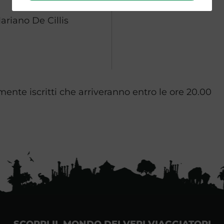
riano De Cillis
ente iscritti che arriveranno entro le ore 20.00
SCOPRI IL MONDO DEI VERI VIAGGIATORI