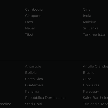
Cambogia
Cina
Giappone
India
Laos
Maldive
Nepal
Sri Lanka
Tibet
Turkmenistan
Antartide
Antille Olandes
Bolivia
Brasile
Costa Rica
Cuba
Guatemala
Honduras
Panama
Paraguay
Repubblica Dominicana
Saint Barthel
enadine
Stati Uniti
Trinidad e Tob