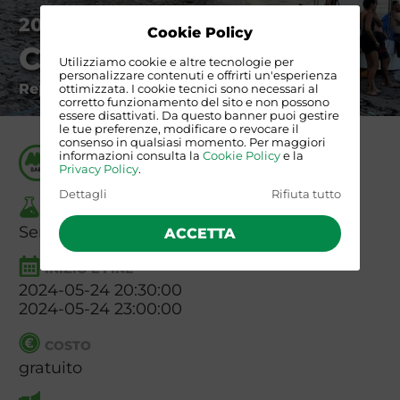
2024-05-24 20:30:00
Cookie Policy
Costa Rica pura vida
Utilizziamo cookie e altre tecnologie per
personalizzare contenuti e offrirti un'esperienza
Reportage dal paese più felice del mondo
ottimizzata. I cookie tecnici sono necessari al
corretto funzionamento del sito e non possono
essere disattivati. Da questo banner puoi gestire
le tue preferenze, modificare o revocare il
consenso in qualsiasi momento. Per maggiori
ORGANIZZATO DA
informazioni consulta la
Cookie Policy
e la
Privacy Policy
.
Angolo dell'Avventura di Bari
Dettagli
Rifiuta tutto
TIPO
Serata
ACCETTA
INIZIO E FINE
2024-05-24 20:30:00
2024-05-24 23:00:00
COSTO
gratuito