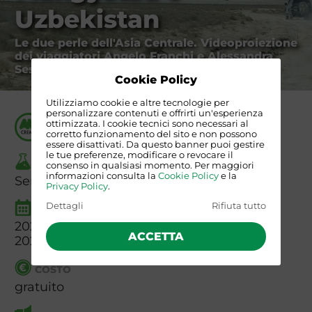
Uzbekistan
Le due perle dell'Asia Centrale. Videoproiezione
dei viaggiatori Angelo Franchi e Alessandra
Sesia
Cookie Policy
Utilizziamo cookie e altre tecnologie per
personalizzare contenuti e offrirti un'esperienza
ORGANIZZATO DA
ottimizzata. I cookie tecnici sono necessari al
Angolo dell'Avventura di Crema
corretto funzionamento del sito e non possono
essere disattivati. Da questo banner puoi gestire
le tue preferenze, modificare o revocare il
TIPO
consenso in qualsiasi momento. Per maggiori
informazioni consulta la
Cookie Policy
e la
Serata
Privacy Policy
.
Dettagli
Rifiuta tutto
INIZIO E FINE
2025-03-18 21:00:00
ACCETTA
2025-03-18 23:00:00
COSTO
gratuito