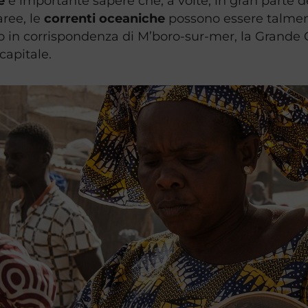
e
è importante sapere che, a volte, in gran parte d
aree, le
correnti oceaniche
possono essere talmente
 in corrispondenza di M’boro-sur-mer, la Grande C
apitale.