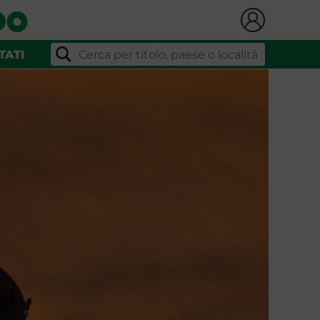
TATI
l