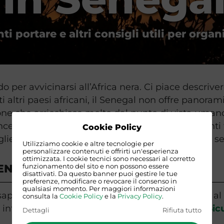
 portare e altri consigli utili per orga
per avvicinarsi all’Africa nera. Ci piace descriver
i altri paesi africani, il Senegal non offre panora
one che arricchisce molto dal punto di vista uman
epire il tempo. I senegalesi in pochissimi istanti t
Cookie Policy
oglienza, entrerai a far parte delle loro vite, come 
Utilizziamo cookie e altre tecnologie per
personalizzare contenuti e offrirti un'esperienza
ottimizzata. I cookie tecnici sono necessari al corretto
ENEGAL: DOCUMENTI E VISTO
funzionamento del sito e non possono essere
disattivati. Da questo banner puoi gestire le tue
preferenze, modificare o revocare il consenso in
qualsiasi momento. Per maggiori informazioni
saporto, con validità residua di almeno sei mesi al
consulta la
Cookie Policy
e la
Privacy Policy
.
informazioni visitare sempre il sito
Viaggiare Sicu
Dettagli
Rifiuta tutto