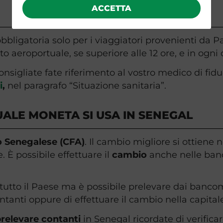
ACCETTA
bligatoria solo per i viaggiatori provenienti da Pae
o aeroportuale, se superiore alle 12 ore, e in ogni c
onsigliate fate riferimento al vostro medico di fidu
i
,
nel paragrafo “Situazione sanitaria”.
ALE MONETA SI USA IN SENEGAL
 Senegalese (CFA)
. Il cambio migliore si ottiene
È possibile effettuare il
cambio
anche nelle banc
tutto il Paese ma è possibile prelevare dai banco
 contanti oppure di effettuare il cambio nella capita
relevare contanti
in Senegal ricordate di verificar