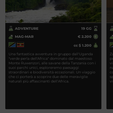
ADVENTURE
19
GG
MAG-MAR
€
2.200
cc
$
1.200
Una fantastica avventura in gruppo dall'Uganda
Z
"verde perla dell'Africa" dominato dal maestoso
p
Monte Ruwenzori, alle savane della Tanzania con i
v
suoi parchi unici, esploreremo paesaggi
n
straordinari e biodiversità eccezionali. Un viaggio
c
che ci porterà a scoprire due delle meraviglie
s
naturali più affascinanti dell’Africa.
v