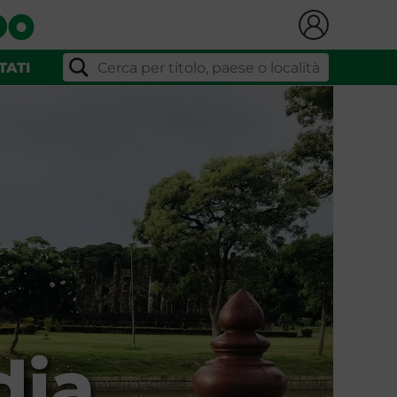
TATI
dia