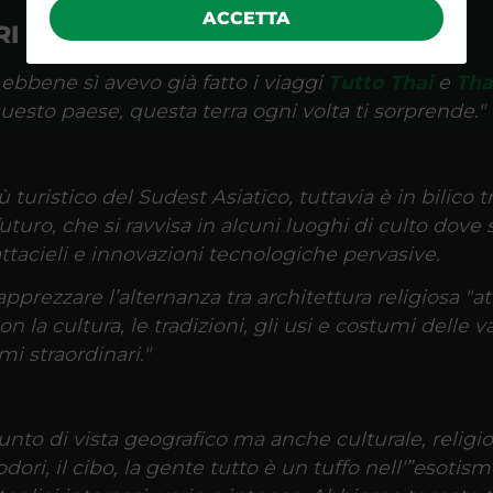
ACCETTA
RI
bbene sì avevo già fatto i viaggi
Tutto Thai
e
Tha
 questo paese, questa terra ogni volta ti sorprende."
turistico del Sudest Asiatico, tuttavia è in bilico t
turo, che si ravvisa in alcuni luoghi di culto dove s
attacieli e innovazioni tecnologiche pervasive.
pprezzare l’alternanza tra architettura religiosa "at
on la cultura, le tradizioni, gli usi e costumi delle
mi straordinari."
 punto di vista geografico ma anche culturale, reli
 odori, il cibo, la gente tutto è un tuffo nell'”esotism