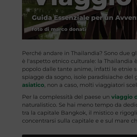
Guida Essenziale per un Avven
foto di marco donati
Perché andare in Thailandia? Sono due gli 
è l'aspetto etnico culturale: la Thailandia
popolo dalle tante anime, infatti le etnie s
spiagge da sogno, isole paradisiache del go
asiatico
, non a caso, molti viaggiatori sc
Per la complessità del paese un
viaggio 
naturalistico. Se hai meno tempo da dedic
tra la capitale Bangkok, il mistico e rigog
concentrarsi sulla capitale e e sul mare ch