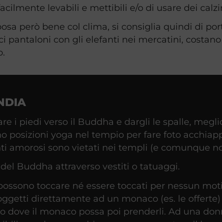
cilmente levabili e mettibili e/o di usare dei calzi
sa però bene col clima, si consiglia quindi di por
i pantaloni con gli elefanti nei mercatini, costano 
o.
NDIA
re i piedi verso il Buddha e dargli le spalle, megl
iano posizioni yoga nel tempio per fare foto acchiap
i amorosi sono vietati nei templi (e comunque non
del Buddha attraverso vestiti o tatuaggi.
n possono toccare né essere toccati per nessun m
ggetti direttamente ad un monaco (es. le offerte)
lo dove il monaco possa poi prenderli. Ad una donn