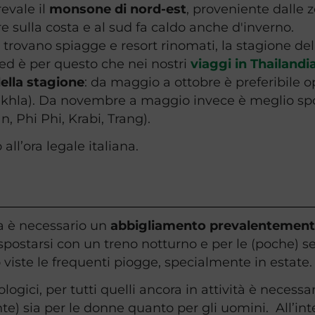
evale il
monsone di nord-est
, proveniente dalle zo
re sulla costa e al sud fa caldo anche d'inverno.
i trovano spiagge e resort rinomati, la stagione 
 ed è per questo che nei nostri
viaggi in Thailandi
della stagione
: da maggio a ottobre è preferibile o
khla). Da novembre a maggio invece è meglio spo
, Phi Phi, Krabi, Trang).
 all’ora legale italiana.
ia è necessario un
abbigliamento prevalentement
spostarsi con un treno notturno e per le (poche) s
viste le frequenti piogge, specialmente in estate.
ologici, per tutti quelli ancora in attività è necess
te) sia per le donne quanto per gli uomini. All’inter