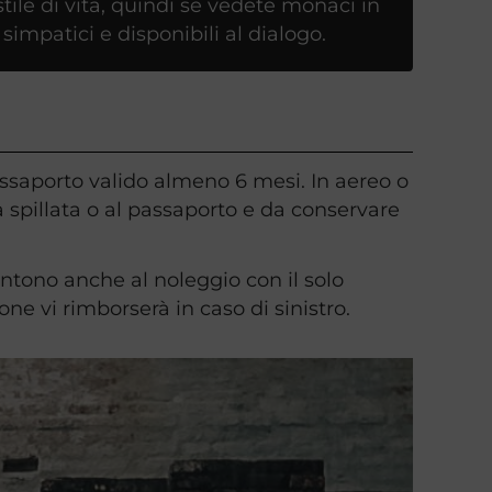
tile di vita, quindi se vedete monaci in
impatici e disponibili al dialogo.
l passaporto valido almeno 6 mesi. In aereo o
a spillata o al passaporto e da conservare
entono anche al noleggio con il solo
e vi rimborserà in caso di sinistro.