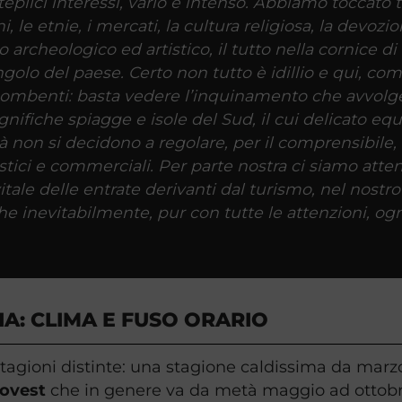
eplici interessi, vario e intenso. Abbiamo toccato tu
 le etnie, i mercati, la cultura religiosa, la devozion
o archeologico ed artistico, il tutto nella cornice d
angolo del paese. Certo non tutto è idillio e qui, c
ombenti: basta vedere l’inquinamento che avvolge l
gnifiche spiagge e isole del Sud, il cui delicato eq
à non si decidono a regolare, per il comprensibile
istici e commerciali. Per parte nostra ci siamo atte
ale delle entrate derivanti dal turismo, nel nostro 
e inevitabilmente, pur con tutte le attenzioni, ogn
A: CLIMA E FUSO ORARIO
 stagioni distinte: una stagione caldissima da ma
ovest
che in genere va da metà maggio ad ottobr