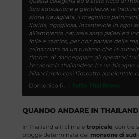
questa categoria ed è stato ricco di molt
loro educazione e gentilezza, le tradizioni,
storia travagliata, il magnifico patrimoni
florida, rigogliosa, incantevole in ogni 
all’ambiente naturale sono palesi ed inc
folle e caotico, per non parlare delle ma
minacciato da un turismo che le autorit
timore, di danneggiare gli operatori tur
l’economia thailandese ha un bisogno vit
bilanciando così l’impatto ambientale ch
Domenico R. -
Tutto Thai Breve
QUANDO ANDARE IN THAILANDI
In Thailandia il clima è
tropicale
, con tre
piogge determinata dal
monsone
di
sud
-